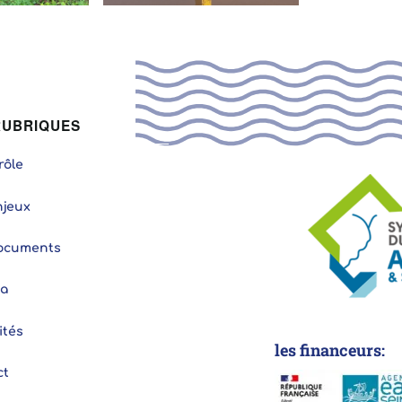
RUBRIQUES
rôle
njeux
ocuments
a
ités
ct