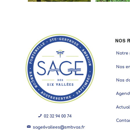
NOS 
Notre 
Nos e
Nos d
Agend
Actual
02 32 94 00 74
Conta
sage6vallees@smbvas.fr